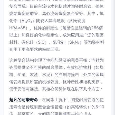
复合而成。目前主流技术包括贴片陶瓷耐磨管、整体
烧结陶瓷耐磨管、离心浇铸陶瓷复合管等。其中，氧
化铝（Al₂O₃）陶瓷因其高硬度（洛氏硬度
HRA≥85）、优异的耐磨性（耐磨性是锰钢的266倍
以上）和良好的化学稳定性，成为应用最广泛的耐磨
材料。碳化硅（SiC）、氮化硅（Si₃N₄）等陶瓷材料
则用于更高要求的极端工况。
这种复合结构实现了性能与经济的完美平衡：内衬陶
瓷层提供坚不可摧的耐磨屏障，有效抵抗物料（如煤
粉、矿渣、灰渣、水泥）的冲刷与撞击；外层的金属
钢管则提供所需的机械强度、抗冲击性和结构支撑，
便于安装与连接。其核心优势体现在以下几个方面：
超凡的耐磨寿命
：在同等工况下，陶瓷耐磨管道的使
用寿命是传统耐磨合金钢管道（如高铬铸铁）的5-10
倍，甚至更长，大幅降低更换频率与维护成本。